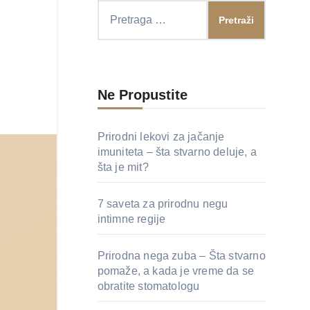
Pretraga
za:
Ne Propustite
Prirodni lekovi za jačanje
imuniteta – šta stvarno deluje, a
šta je mit?
7 saveta za prirodnu negu
intimne regije
Prirodna nega zuba – Šta stvarno
pomaže, a kada je vreme da se
obratite stomatologu