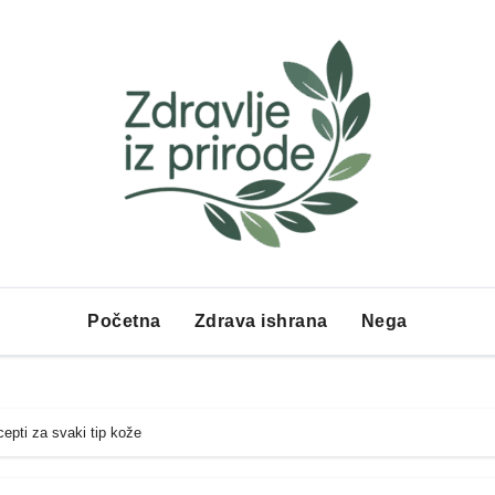
Početna
Zdrava ishrana
Nega
epti za svaki tip kože