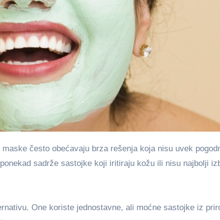
onekad sadrže sastojke koji iritiraju kožu ili nisu najbolji iz
rnativu. One koriste jednostavne, ali moćne sastojke iz prir