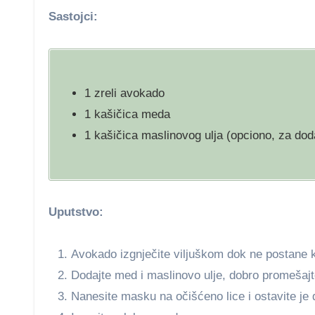
Sastojci:
1 zreli avokado
1 kašičica meda
1 kašičica maslinovog ulja (opciono, za doda
Uputstvo:
Avokado izgnječite viljuškom dok ne postane 
Dodajte med i maslinovo ulje, dobro promešajt
Nanesite masku na očišćeno lice i ostavite je 