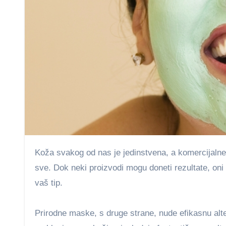
Koža svakog od nas je jedinstvena, a komercijalne maske često obećavaju brza rešenja koja nisu uvek pogodna za
sve. Dok neki proizvodi mogu doneti rezultate, oni p
vaš tip.
Prirodne maske, s druge strane, nude efikasnu alte