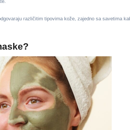
te.
dgovaraju različitim tipovima kože, zajedno sa savetima ka
 maske?