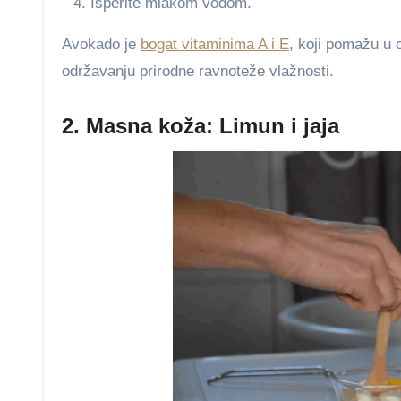
Isperite mlakom vodom.
Avokado je
bogat vitaminima A i E
, koji pomažu u 
održavanju prirodne ravnoteže vlažnosti.
2. Masna koža: Limun i jaja