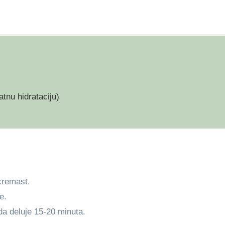
tnu hidrataciju)
kremast.
e.
da deluje 15-20 minuta.