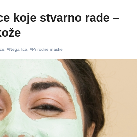
ce koje stvarno rade –
kože
že
,
#Nega lica
,
#Prirodne maske