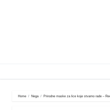
Skip
to
content
Home
Nega
Prirodne maske za lice koje stvarno rade – Rec