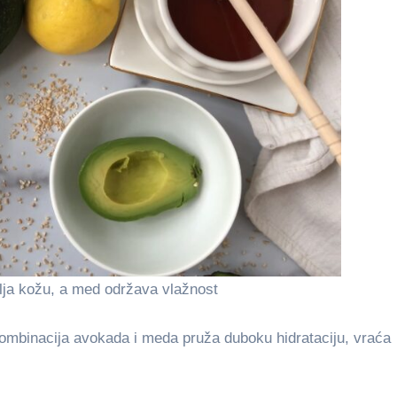
ja kožu, a med održava vlažnost
Kombinacija avokada i meda pruža duboku hidrataciju, vraća