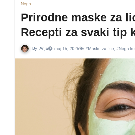
Nega
Prirodne maske za li
Recepti za svaki tip 
By
Anja
maj 15, 2025
#Maske za lice
,
#Nega ko