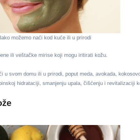
 lako možemo naći kod kuće ili u prirodi
e ili veštačke mirise koji mogu iritirati kožu.
i u svom domu ili u prirodi, poput meda, avokada, kokosovo
koj hidrataciji, smanjenju upala, čišćenju i revitalizaciji 
ože