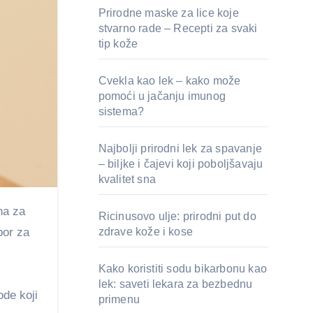
Prirodne maske za lice koje
stvarno rade – Recepti za svaki
tip kože
Cvekla kao lek – kako može
pomoći u jačanju imunog
sistema?
Najbolji prirodni lek za spavanje
– biljke i čajevi koji poboljšavaju
kvalitet sna
Ricinusovo ulje: prirodni put do
zdrave kože i kose
bor za
Kako koristiti sodu bikarbonu kao
lek: saveti lekara za bezbednu
ode koji
primenu