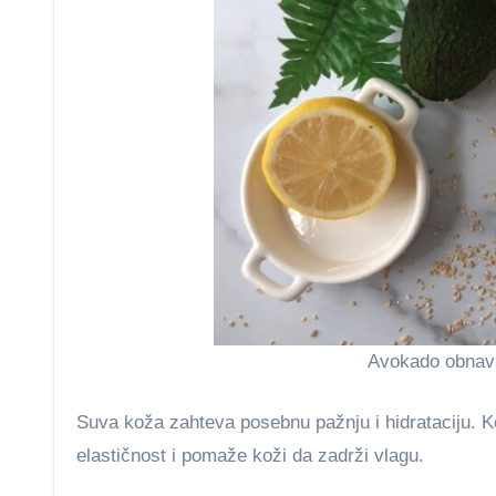
Avokado obnavl
Suva koža zahteva posebnu pažnju i hidrataciju. 
elastičnost i pomaže koži da zadrži vlagu.