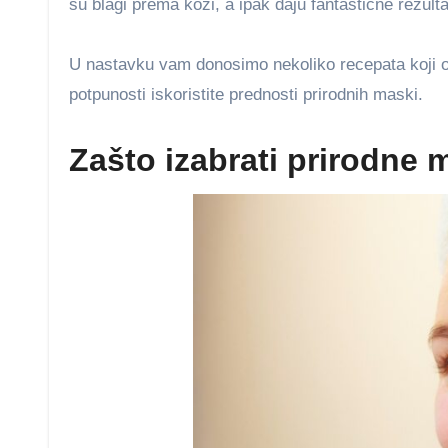
su blagi prema koži, a ipak daju fantastične rezulta
U nastavku vam donosimo nekoliko recepata koji o
potpunosti iskoristite prednosti prirodnih maski.
Zašto izabrati prirodne