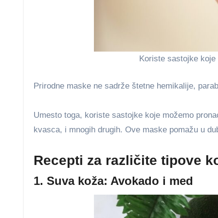
Koriste sastojke koje
Prirodne maske ne sadrže štetne hemikalije, paraben
Umesto toga, koriste sastojke koje možemo pronać
kvasca, i mnogih drugih. Ove maske pomažu u dubins
Recepti za različite tipove k
1. Suva koža: Avokado i med