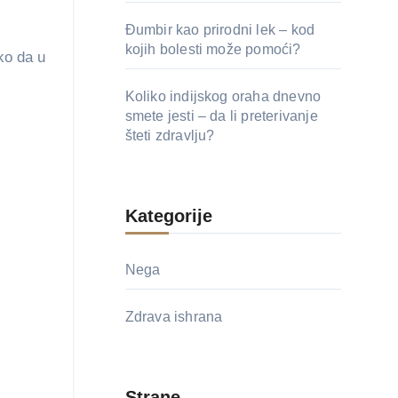
Đumbir kao prirodni lek – kod
kojih bolesti može pomoći?
ko da u
Koliko indijskog oraha dnevno
smete jesti – da li preterivanje
šteti zdravlju?
Kategorije
Nega
Zdrava ishrana
Strane